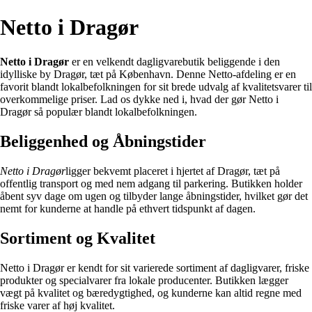
Netto i Dragør
Netto i Dragør
er en velkendt dagligvarebutik beliggende i den
idylliske by Dragør, tæt på København. Denne Netto-afdeling er en
favorit blandt lokalbefolkningen for sit brede udvalg af kvalitetsvarer til
overkommelige priser. Lad os dykke ned i, hvad der gør Netto i
Dragør så populær blandt lokalbefolkningen.
Beliggenhed og Åbningstider
Netto i Dragør
ligger bekvemt placeret i hjertet af Dragør, tæt på
offentlig transport og med nem adgang til parkering. Butikken holder
åbent syv dage om ugen og tilbyder lange åbningstider, hvilket gør det
nemt for kunderne at handle på ethvert tidspunkt af dagen.
Sortiment og Kvalitet
Netto i Dragør er kendt for sit varierede sortiment af dagligvarer, friske
produkter og specialvarer fra lokale producenter. Butikken lægger
vægt på kvalitet og bæredygtighed, og kunderne kan altid regne med
friske varer af høj kvalitet.