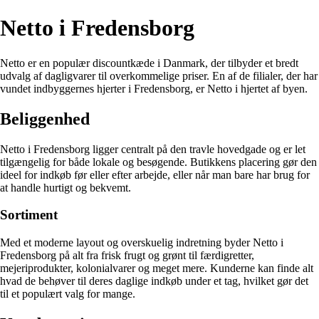
Netto i Fredensborg
Netto er en populær discountkæde i Danmark, der tilbyder et bredt
udvalg af dagligvarer til overkommelige priser. En af de filialer, der har
vundet indbyggernes hjerter i Fredensborg, er Netto i hjertet af byen.
Beliggenhed
Netto i Fredensborg ligger centralt på den travle hovedgade og er let
tilgængelig for både lokale og besøgende. Butikkens placering gør den
ideel for indkøb før eller efter arbejde, eller når man bare har brug for
at handle hurtigt og bekvemt.
Sortiment
Med et moderne layout og overskuelig indretning byder Netto i
Fredensborg på alt fra frisk frugt og grønt til færdigretter,
mejeriprodukter, kolonialvarer og meget mere. Kunderne kan finde alt
hvad de behøver til deres daglige indkøb under et tag, hvilket gør det
til et populært valg for mange.