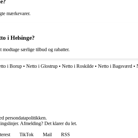
ge?
lgte mærkevarer.
to i Helsinge?
t modtage særlige tilbud og rabatter.
tto i Borup
•
Netto i Glostrup
•
Netto i Roskilde
•
Netto i Bagsværd
•
ed persondatapolitikken.
ingslinjer. Afmelding? Det klarer du let.
terest
TikTok
Mail
RSS