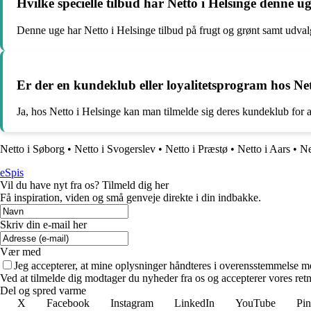
Hvilke specielle tilbud har Netto i Helsinge denne u
Denne uge har Netto i Helsinge tilbud på frugt og grønt samt udva
Er der en kundeklub eller loyalitetsprogram hos Net
Ja, hos Netto i Helsinge kan man tilmelde sig deres kundeklub for a
Netto i Søborg
•
Netto i Svogerslev
•
Netto i Præstø
•
Netto i Aars
•
Ne
eSpis
Vil du have nyt fra os? Tilmeld dig her
Få inspiration, viden og små genveje direkte i din indbakke.
Skriv din e-mail her
Vær med
Jeg accepterer, at mine oplysninger håndteres i overensstemmelse m
Ved at tilmelde dig modtager du nyheder fra os og accepterer vores retn
Del og spred varme
X
Facebook
Instagram
LinkedIn
YouTube
Pin