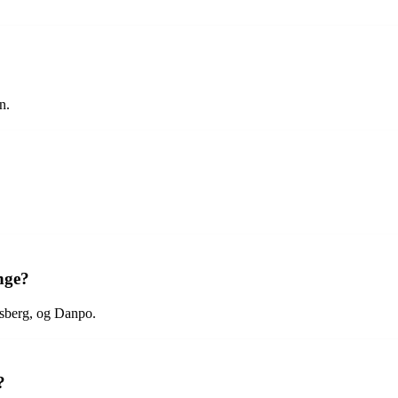
n.
nge?
lsberg, og Danpo.
?