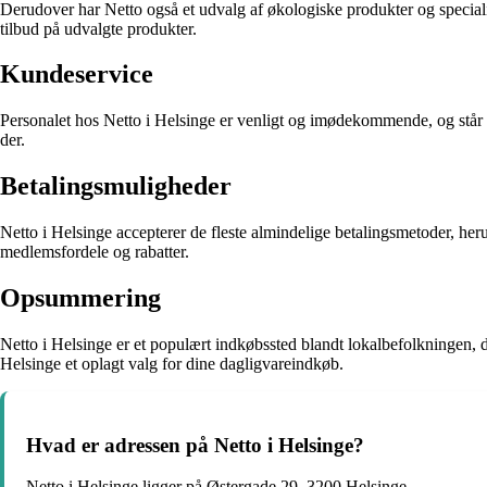
Derudover har Netto også et udvalg af økologiske produkter og speciali
tilbud på udvalgte produkter.
Kundeservice
Personalet hos Netto i Helsinge er venligt og imødekommende, og står alt
der.
Betalingsmuligheder
Netto i Helsinge accepterer de fleste almindelige betalingsmetoder, her
medlemsfordele og rabatter.
Opsummering
Netto i Helsinge er et populært indkøbssted blandt lokalbefolkningen, 
Helsinge et oplagt valg for dine dagligvareindkøb.
Hvad er adressen på Netto i Helsinge?
Netto i Helsinge ligger på Østergade 29, 3200 Helsinge.