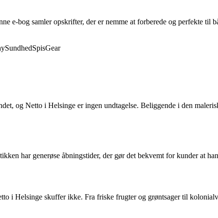
enne e-bog samler opskrifter, der er nemme at forberede og perfekte til
ay
Sundhed
Spis
Gear
et, og Netto i Helsinge er ingen undtagelse. Beliggende i den maleriske
ikken har generøse åbningstider, der gør det bekvemt for kunder at hand
etto i Helsinge skuffer ikke. Fra friske frugter og grøntsager til koloni