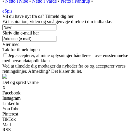
•
Netto i Nibe
•
Netto i Varde
•
Netto i Pandrup
•
eSpis
Vil du have nyt fra os? Tilmeld dig her
Få inspiration, viden og små genveje direkte i din indbakke.
Skriv din e-mail her
Vær med
Tak for tilmeldingen
Jeg accepterer, at mine oplysninger håndteres i overensstemmelse
med persondatapolitikken.
Ved at tilmelde dig modtager du nyheder fra os og accepterer vores
retningslinjer. Afmelding? Det klarer du let.
Del og spred varme
X
Facebook
Instagram
LinkedIn
YouTube
Pinterest
TikTok
Mail
RSS