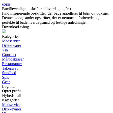
eSpis
Familievenlige opskrifter til hverdag og fest
Find inspirerende opskrifter, der både appellerer til børn og voksne.
Denne e-bog samler opskrifter, der er nemme at forberede og
perfekte til både hverdagsmad og festlige anledninger.
Download e-bog
Kategorier
Madservice
Drikkevarer
Vin
Gourmet
Måltidskasser
Restauranter
Takeaway
Sundhed
Spis
Gear
Log ind
Opret profil
Nyhedsmail
Kategorier
Madservice
Drikkevarer