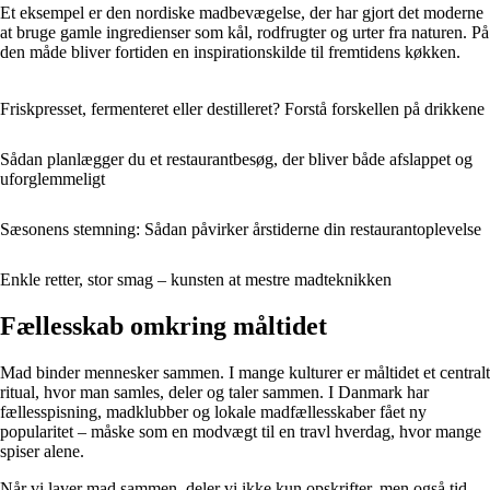
Et eksempel er den nordiske madbevægelse, der har gjort det moderne
at bruge gamle ingredienser som kål, rodfrugter og urter fra naturen. På
den måde bliver fortiden en inspirationskilde til fremtidens køkken.
Friskpresset, fermenteret eller destilleret? Forstå forskellen på drikkene
Sådan planlægger du et restaurantbesøg, der bliver både afslappet og
uforglemmeligt
Sæsonens stemning: Sådan påvirker årstiderne din restaurantoplevelse
Enkle retter, stor smag – kunsten at mestre madteknikken
Fællesskab omkring måltidet
Mad binder mennesker sammen. I mange kulturer er måltidet et centralt
ritual, hvor man samles, deler og taler sammen. I Danmark har
fællesspisning, madklubber og lokale madfællesskaber fået ny
popularitet – måske som en modvægt til en travl hverdag, hvor mange
spiser alene.
Når vi laver mad sammen, deler vi ikke kun opskrifter, men også tid,