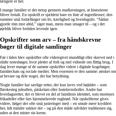
længere er her.
I mange familier er det netop gennem madlavningen, at historierne
bliver fortalt. En opskrift er sjældent bare en liste af ingredienser; den
rummer små fortællinger om liv, kærlighed og hverdagsliv. “Sådan
gjorde min mor altid,” siger man, mens man smager til – og i det
øjeblik bliver fortiden levende igen.
Opskrifter som arv – fra håndskrevne
bøger til digitale samlinger
Før i tiden blev opskrifter ofte videregivet mundtligt eller skrevet ned i
slidte notesbøger, hvor pletter af fedt og mel vidnede om flittig brug. I
dag lever mange af de samme opskrifter videre i digitale kogebøger,
familiechats og sociale medier. Men essensen er den samme: ønsket om
at bevare og dele noget, der har betydning.
Nogle familier har særlige retter, der kun laves ved højtider – som
flæskesteg juleaften, påskelam eller fastelavnsboller. Andre har
hverdagsretter, der er blevet en del af familiens identitet, som mormors
frikadeller eller fars hjemmelavede rugbrød. Når opskrifterne gives
videre, følger der ofte små justeringer med – en smule mere krydderi
her, lidt mindre sukker der – og på den måde udvikler traditionen sig,
uden at den mister sin kerne.