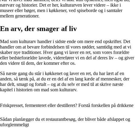
nærvær og historier. Det er her, kulturarven lever videre – ikke i
museer eller bøger, men i køkkener, ved spiseborde og i samtaler
mellem generationer.
En arv, der smager af liv
Mad som kulturarv handler i sidste ende om mere end opskrifter. Det
handler om at bevare forbindelsen til vores rødder, samtidig med at vi
skaber nye traditioner. Hver gang vi laver en ret, som vores forældre
eller bedsteforældre lavede, viderefører vi en del af deres liv – og giver
den videre til dem, der kommer efter os.
Så næste gang du står i køkkenet og laver en ret, du har lært af en
anden, så tænk på, at du er en del af en lang kæde af mennesker, der
har delt, smagt og fortalt – og at du selv er med til at skrive næste
kapitel i historien om mad som kulturarv.
Friskpresset, fermenteret eller destilleret? Forstå forskellen på drikkene
Sådan planlægger du et restaurantbesøg, der bliver både afslappet og
uforglemmeligt