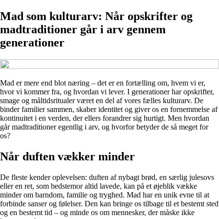
Mad som kulturarv: Når opskrifter og
madtraditioner går i arv gennem
generationer
Mad er mere end blot næring – det er en fortælling om, hvem vi er,
hvor vi kommer fra, og hvordan vi lever. I generationer har opskrifter,
smage og måltidsritualer været en del af vores fælles kulturarv. De
binder familier sammen, skaber identitet og giver os en fornemmelse af
kontinuitet i en verden, der ellers forandrer sig hurtigt. Men hvordan
går madtraditioner egentlig i arv, og hvorfor betyder de så meget for
os?
Når duften vækker minder
De fleste kender oplevelsen: duften af nybagt brød, en særlig julesovs
eller en ret, som bedstemor altid lavede, kan på et øjeblik vække
minder om barndom, familie og tryghed. Mad har en unik evne til at
forbinde sanser og følelser. Den kan bringe os tilbage til et bestemt sted
og en bestemt tid – og minde os om mennesker, der måske ikke