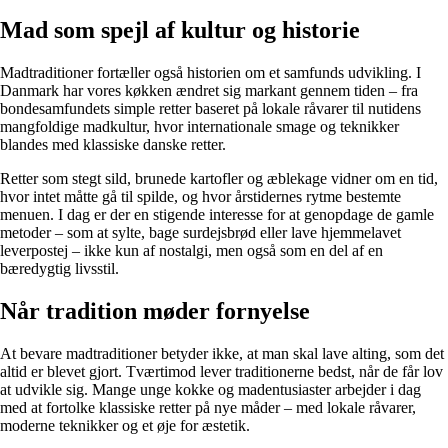
Mad som spejl af kultur og historie
Madtraditioner fortæller også historien om et samfunds udvikling. I
Danmark har vores køkken ændret sig markant gennem tiden – fra
bondesamfundets simple retter baseret på lokale råvarer til nutidens
mangfoldige madkultur, hvor internationale smage og teknikker
blandes med klassiske danske retter.
Retter som stegt sild, brunede kartofler og æblekage vidner om en tid,
hvor intet måtte gå til spilde, og hvor årstidernes rytme bestemte
menuen. I dag er der en stigende interesse for at genopdage de gamle
metoder – som at sylte, bage surdejsbrød eller lave hjemmelavet
leverpostej – ikke kun af nostalgi, men også som en del af en
bæredygtig livsstil.
Når tradition møder fornyelse
At bevare madtraditioner betyder ikke, at man skal lave alting, som det
altid er blevet gjort. Tværtimod lever traditionerne bedst, når de får lov
at udvikle sig. Mange unge kokke og madentusiaster arbejder i dag
med at fortolke klassiske retter på nye måder – med lokale råvarer,
moderne teknikker og et øje for æstetik.